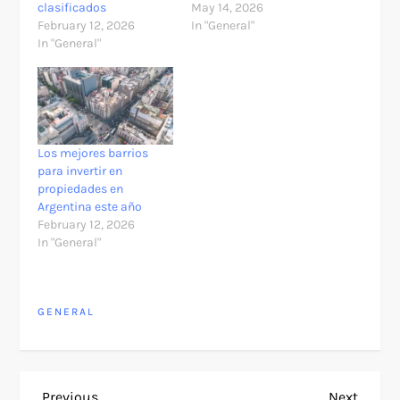
clasificados
May 14, 2026
February 12, 2026
In "General"
In "General"
Los mejores barrios
para invertir en
propiedades en
Argentina este año
February 12, 2026
In "General"
GENERAL
Previous
Next
Previous
Next