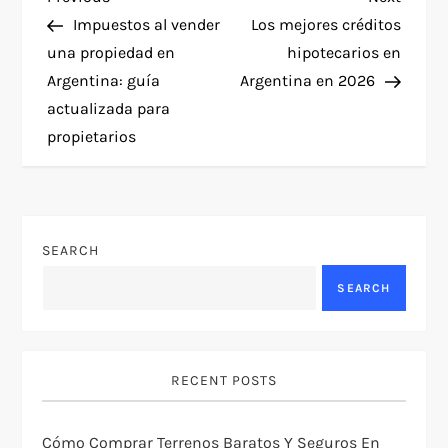
P
Post
Post
Impuestos al vender
Los mejores créditos
o
una propiedad en
hipotecarios en
Argentina: guía
Argentina en 2026
s
actualizada para
t
propietarios
n
a
SEARCH
v
SEARCH
i
g
RECENT POSTS
a
Cómo Comprar Terrenos Baratos Y Seguros En